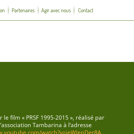
on
Partenaires
Agir avec nous
Contact
 le film « PRSF 1995-2015 », réalisé par
l’association Tambarina à l’adresse
w.youtube.com/watch?v=jeWJepDer8A
.