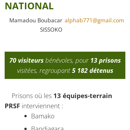
NATIONAL
Mamadou Boubacar
alphab771@gmail.com
SISSOKO
70 visiteurs
bénévoles, pour
13 prisons
visitées, regroupant
5 182 détenus
Prisons où les
13 équipes-terrain
PRSF
interviennent :
Bamako
Bandiagara