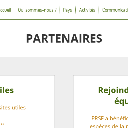
ccueil
Qui sommes-nous ?
Pays
Activités
Communicati
PARTENAIRES
iles
Rejoind
équ
ites utiles
PRSF a bénéfic
..
espèces de la 